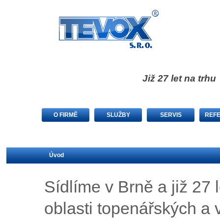
Již 27 let na trhu
O FIRMĚ
SLUŽBY
SERVIS
REF
Úvod
Sídlíme v Brně a již 27
oblasti topenářských a 